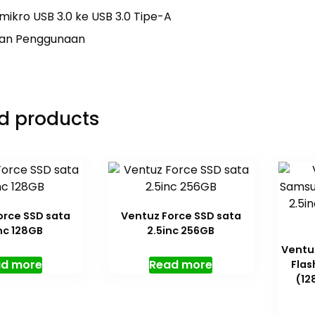
 mikro USB 3.0 ke USB 3.0 Tipe-A
uan Penggunaan
d products
orce SSD sata
Ventuz Force SSD sata
nc 128GB
2.5inc 256GB
Ventu
d more
Read more
Flas
(12