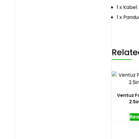
1 x Kabel
1 x Pand
Relate
Ventuz F
2.5i
Rea