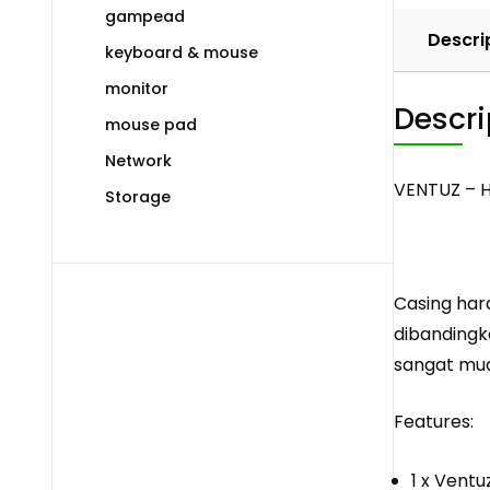
gampead
Descri
keyboard & mouse
monitor
Descri
mouse pad
Network
VENTUZ – Ha
Storage
Casing har
dibanding
sangat mu
Features:
1 x Ventu